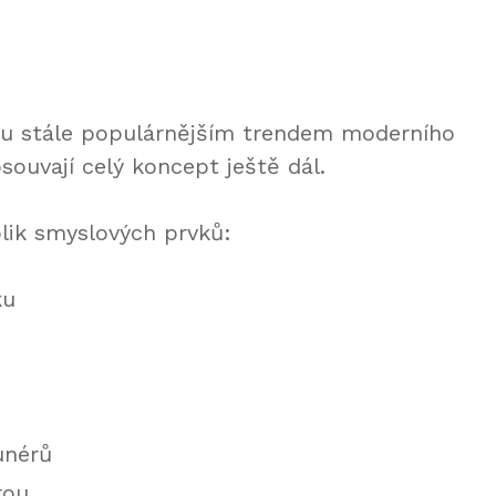
sou stále populárnějším trendem moderního
souvají celý koncept ještě dál.
lik smyslových prvků:
ku
unérů
rou