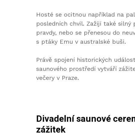
Hosté se ocitnou například na pa
posledních chvil. Zažijí také sil
pravdy, nebo se přenesou do neuvě
s ptáky Emu v australské buši.
Právě spojení historických událos
saunového prostředí vytváří zážit
večery v Praze.
Divadelní saunové cere
zážitek