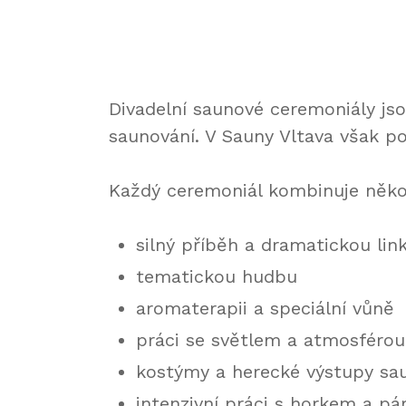
Divadelní saunové ceremoniály j
saunování. V Sauny Vltava však po
Každý ceremoniál kombinuje něko
silný příběh a dramatickou lin
tematickou hudbu
aromaterapii a speciální vůně
práci se světlem a atmosférou
kostýmy a herecké výstupy sa
intenzivní práci s horkem a pá