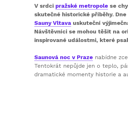
V srdci
pražské metropole
se chys
skutečné historické příběhy. Dne
Sauny Vltava
uskuteční výjimečn
Návštěvníci se mohou těšit na or
inspirované událostmi, které psa
Saunová noc v Praze
nabídne zcel
Tentokrát nepůjde jen o teplo, pá
dramatické momenty historie a au