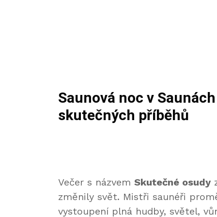
Saunová noc v Saunách
skutečných příběhů
Večer s názvem
Skutečné osudy
z
změnily svět. Mistři saunéři prom
vystoupení plná hudby, světel, vůn