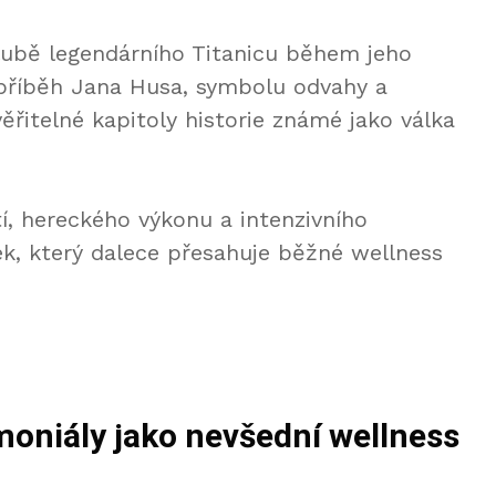
lubě legendárního Titanicu během jeho
ný příběh Jana Husa, symbolu odvahy a
řitelné kapitoly historie známé jako válka
tí, hereckého výkonu a intenzivního
ek, který dalece přesahuje běžné wellness
moniály jako nevšední wellness