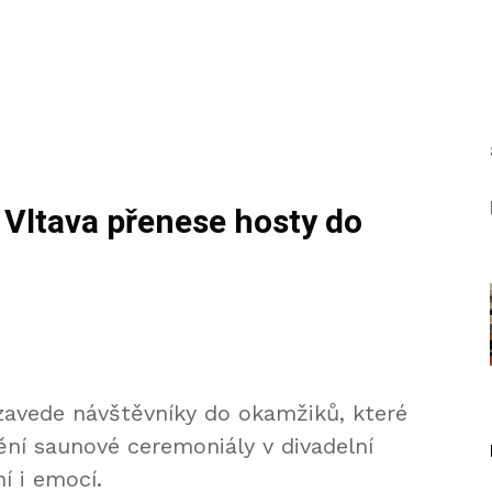
 Vltava
přenese hosty do
avede návštěvníky do okamžiků, které
ění saunové ceremoniály v divadelní
í i emocí.