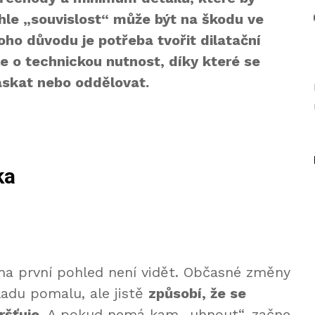
hle „souvislost“ může být na škodu ve
toho důvodu je potřeba tvořit dilatační
le o technickou nutnost, díky které se
askat nebo oddělovat.
ka
 na první pohled není vidět. Občasné změny
ladu pomalu, ale jistě
způ
sob
í, že se
ršťuje
. A pokud nemá kam „uhnout“, začne