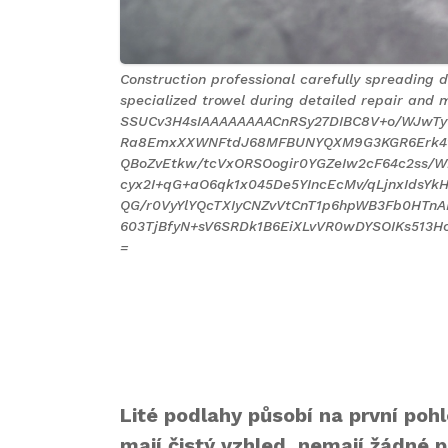
Construction professional carefully spreading 
specialized trowel during detailed repair and
SSUCv3H4sIAAAAAAAACnRSy27DIBC8V+o/WJwTyQ
Ra8EmxXXWNFtdJ68MFBUNYQXM9G3KGR6Erk4vi
QBoZvEtkw/tcVxORSOogir0YGZeIw2cF64c2ss/W
cyx2I+qG+aO6qk1x045De5YIncEcMv/qLjnxIdsY
QG/r0VyYlYQcTXIyCNZvVtCnT1p6hpWB3Fb0HTn
603TjBfyN+sV6SRDk1B6EiXLvVR0wDYSOIKs513H
=
Lité podlahy působí na první pohl
mají čistý vzhled, nemají žádné 