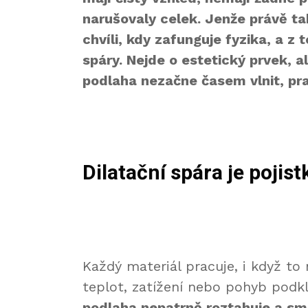
narušovaly celek. Jenže právě ta
chvíli, kdy zafunguje fyzika, a z 
spáry. Nejde o estetický prvek, a
podlaha nezačne časem vlnit, pr
Dilatační spára je pojist
Každý materiál pracuje, i když to
teplot, zatížení nebo pohyb podk
podlaha nepatrně roztahuje a sm