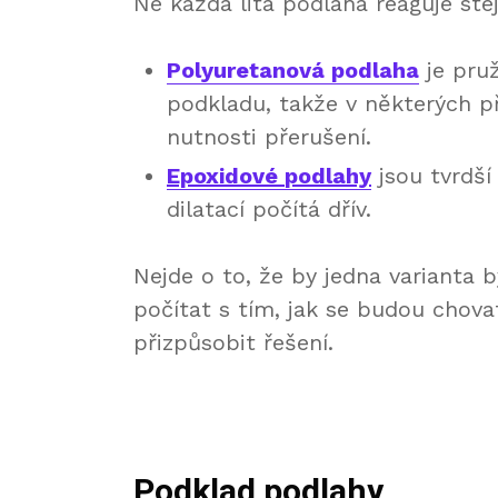
Ne každá litá podlaha reaguje ste
Polyuretanová podlaha
je pruž
podkladu, takže v některých p
nutnosti přerušení.
Epoxidov
é
podlahy
jsou tvrdší 
dilatací počítá dřív.
Nejde o to, že by jedna varianta b
počítat s tím, jak se budou chov
přizpůsobit řešení.
Podklad podlahy