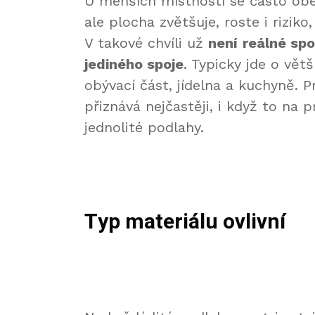
U menších místností se často obej
ale plocha zvětšuje, roste i rizik
V takové chvíli už
nen
í
reáln
é
spo
jedin
é
ho spoje
. Typicky jde o vět
obývací část, jídelna a kuchyně. 
přiznává nejčastěji, i když to na
jednolité podlahy.
Typ materiálu ovlivní