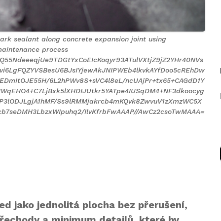
dark sealant along concrete expansion joint using
 maintenance process
55NdeeeqjUe9TDGtYxCoEIcKoqyr93ATulVXtjZ9jZ2YHr40NVs
6LgFQZYVSBesU6BJsIYjewAkJNIPWEb4lkvkAYfDoo5cREhDw
EDmItOJE55H/6L2hPWv8S+sVC4l8eL/ncUAjPr+tx65+CAGdD1Y
kHWqEHO4+C7LjBxk5lXHDIJUtkr5YATpe4IUSqDM4+NF3dkoocyg
AP3lODJLgjA1hMF/Ss9lRMMjakrcb4mKQvk8ZwvuV1zXmzWC5X
cb7seDMH3LbzxWIpuhq2/IlvKfrbFwAAAP//AwCz2csoTwMAAA=
ed jako jednolitá plocha bez přerušení,
přechody a minimum detailů, které by