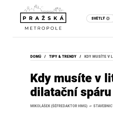
SVĚTLÝ
DOMŮ
TIPY & TRENDY
KDY MUSÍTE V 
Kdy musíte v li
dilatační spáru
MIKOLÁŠEK (ŠÉFREDAKTOR HMG)
STAVEBNIC