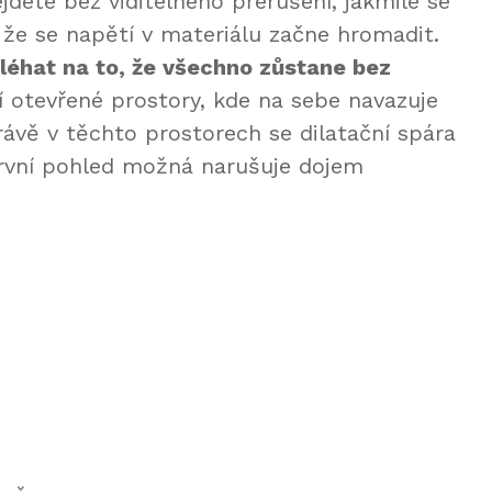
dete bez viditelného přerušení, jakmile se
o, že se napětí v materiálu začne hromadit.
l
é
hat na to, že všechno zůstane bez
ší otevřené prostory, kde na sebe navazuje
Právě v těchto prostorech se dilatační spára
 první pohled možná narušuje dojem