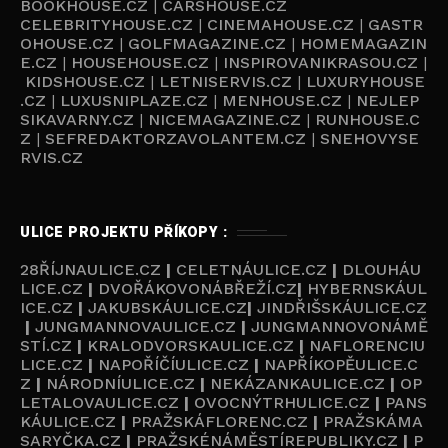
BOOKHOUSE.CZ
|
CARSHOUSE.CZ
CELEBRITYHOUSE.CZ
|
CINEMAHOUSE.CZ
|
GASTR
OHOUSE.CZ
|
GOLFMAGAZINE.CZ
|
HOMEMAGAZIN
E.CZ
|
HOUSEHOUSE.CZ
|
INSPIROVANIKRASOU.CZ
|
KIDSHOUSE.CZ
|
LETNISERVIS.CZ
|
LUXURYHOUSE
.CZ
|
LUXUSNIPLAZE.CZ
|
MENHOUSE.CZ
|
NEJLEP
SIKAVARNY.CZ
|
NICEMAGAZINE.CZ
|
RUNHOUSE.C
Z
|
SEFREDAKTORZAVOLANTEM.CZ
|
SNEHOVYSE
RVIS.CZ
ULICE PROJEKTU PŘÍKOPY :
28ŘÍJNAULICE.CZ
|
CELETNÁULICE.CZ
|
DLOUHÁU
LICE.CZ
|
DVOŘÁKOVONÁBŘEŽÍ.CZ
|
HYBERNSKÁUL
ICE.CZ
|
JAKUBSKÁULICE.CZ
|
JINDŘIŠSKÁULICE.CZ
|
JUNGMANNOVAULICE.CZ
|
JUNGMANNOVONÁMĚ
STÍ.CZ
|
KRALODVORSKAULICE.CZ
|
NAFLORENCIU
LICE.CZ
|
NAPOŘÍČÍULICE.CZ
|
NAPŘÍKOPĚULICE.C
Z
|
NÁRODNÍULICE.CZ
|
NEKÁZANKAULICE.CZ
|
OP
LETALOVAULICE.CZ
|
OVOCNÝTRHULICE.CZ
|
PANS
KÁULICE.CZ
|
PRAŽSKÁFLORENC.CZ
|
PRAŽSKÁMA
SARYČKA.CZ
|
PRAŽSKÉNÁMĚSTÍREPUBLIKY.CZ
|
P