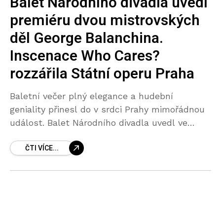
Balet Národního divadla uvedl
premiéru dvou mistrovských
děl George Balanchina.
Inscenace Who Cares?
rozzářila Státní operu Praha
Baletní večer plný elegance a hudební
geniality přinesl do v srdci Prahy mimořádnou
událost. Balet Národního divadla uvedl ve
Státní opeře Praha premiéru komponovaného
ČTI VÍCE...
večera inscenace s názvem Who Cares?,