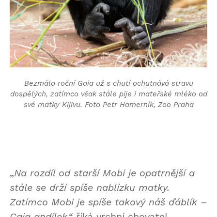
Bezmála roční Gaia už s chutí ochutnává stravu
dospělých, zatímco však stále pije i mateřské mléko od
své matky Kijivu. Foto Petr Hamerník, Zoo Praha
„
Na rozdíl od starší Mobi je opatrnější a
stále se drží spíše nablízku matky.
Zatímco Mobi je spíše takový náš ďáblík –
Gaia andílek,“
říká vrchní chovatel