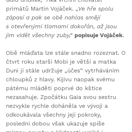
primátů Martin Vojáček. „
Ve hře spolu
zápasí a pak se obě nahlas smějí
s otevřenými tlamami dokořán, až jsou
jim vidět všechny zuby,“
popisuje Vojáček
.
Obě mláďata lze stále snadno rozeznat. O
čtvrt roku starší Mobi je větší a matka
Duni jí stále udržuje „účes“ vytrháváním
chloupků z hlavy. Kijivu naopak svému
pátému mláděti poprvé do kštice
nezasahuje. Zpočátku Gaia svou sestru
nezvykle rychle doháněla ve vývoji a
odkoukávala všechny její pokroky,
poslední dobou však ukazuje spíše