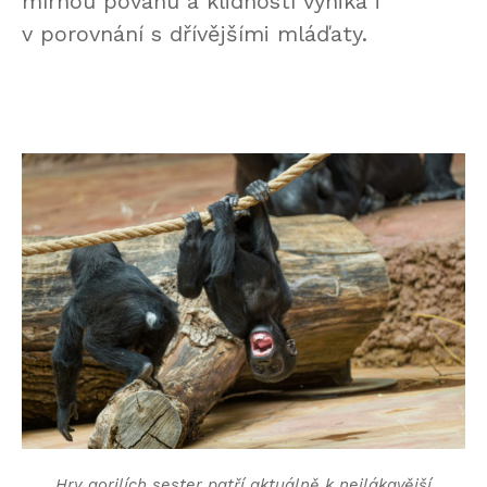
mírnou povahu a klidností vyniká i
v porovnání s dřívějšími mláďaty.
Hry gorilích sester patří aktuálně k nejlákavější