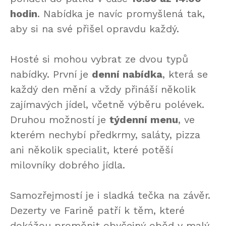
hodin
. Nabídka je navíc promyšlená tak,
aby si na své přišel opravdu každý.
Hosté si mohou vybrat ze dvou typů
nabídky. První je
denní nabídka
, která se
každý den mění a vždy přináší několik
zajímavých jídel, včetně výběru polévek.
Druhou možností je
týdenní menu
, ve
kterém nechybí předkrmy, saláty, pizza
ani několik specialit, které potěší
milovníky dobrého jídla.
Samozřejmostí je i sladká tečka na závěr.
Dezerty ve Farině patří k těm, které
dokážou proměnit obyčejný oběd v malý