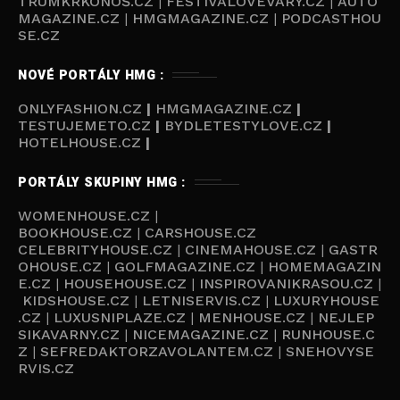
TRUMKRKONOŠ.CZ
|
FESTIVALOVÉVARY.CZ
|
AUTO
MAGAZINE.CZ
|
HMGMAGAZINE.CZ
|
PODCASTHOU
SE.C
Z
NOVÉ PORTÁLY HMG :
ONLYFASHION.CZ
|
HMGMAGAZINE.CZ
|
TESTUJEMETO.CZ
|
BYDLETESTYLOVE.CZ
|
HOTELHOUSE.CZ
|
PORTÁLY SKUPINY HMG :
WOMENHOUSE.CZ
|
BOOKHOUSE.CZ
|
CARSHOUSE.CZ
CELEBRITYHOUSE.CZ
|
CINEMAHOUSE.CZ
|
GASTR
OHOUSE.CZ
|
GOLFMAGAZINE.CZ
|
HOMEMAGAZIN
E.CZ
|
HOUSEHOUSE.CZ
|
INSPIROVANIKRASOU.CZ
|
KIDSHOUSE.CZ
|
LETNISERVIS.CZ
|
LUXURYHOUSE
.CZ
|
LUXUSNIPLAZE.CZ
|
MENHOUSE.CZ
|
NEJLEP
SIKAVARNY.CZ
|
NICEMAGAZINE.CZ
|
RUNHOUSE.C
Z
|
SEFREDAKTORZAVOLANTEM.CZ
|
SNEHOVYSE
RVIS.CZ