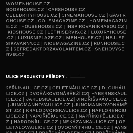
WOMENHOUSE.CZ
|
BOOKHOUSE.CZ
|
CARSHOUSE.CZ
CELEBRITYHOUSE.CZ
|
CINEMAHOUSE.CZ
|
GASTR
OHOUSE.CZ
|
GOLFMAGAZINE.CZ
|
HOMEMAGAZIN
E.CZ
|
HOUSEHOUSE.CZ
|
INSPIROVANIKRASOU.CZ
|
KIDSHOUSE.CZ
|
LETNISERVIS.CZ
|
LUXURYHOUSE
.CZ
|
LUXUSNIPLAZE.CZ
|
MENHOUSE.CZ
|
NEJLEP
SIKAVARNY.CZ
|
NICEMAGAZINE.CZ
|
RUNHOUSE.C
Z
|
SEFREDAKTORZAVOLANTEM.CZ
|
SNEHOVYSE
RVIS.CZ
ULICE PROJEKTU PŘÍKOPY :
28ŘÍJNAULICE.CZ
|
CELETNÁULICE.CZ
|
DLOUHÁU
LICE.CZ
|
DVOŘÁKOVONÁBŘEŽÍ.CZ
|
HYBERNSKÁUL
ICE.CZ
|
JAKUBSKÁULICE.CZ
|
JINDŘIŠSKÁULICE.CZ
|
JUNGMANNOVAULICE.CZ
|
JUNGMANNOVONÁMĚ
STÍ.CZ
|
KRALODVORSKAULICE.CZ
|
NAFLORENCIU
LICE.CZ
|
NAPOŘÍČÍULICE.CZ
|
NAPŘÍKOPĚULICE.C
Z
|
NÁRODNÍULICE.CZ
|
NEKÁZANKAULICE.CZ
|
OP
LETALOVAULICE.CZ
|
OVOCNÝTRHULICE.CZ
|
PANS
KÁULICE.CZ
|
PRAŽSKÁFLORENC.CZ
|
PRAŽSKÁMA