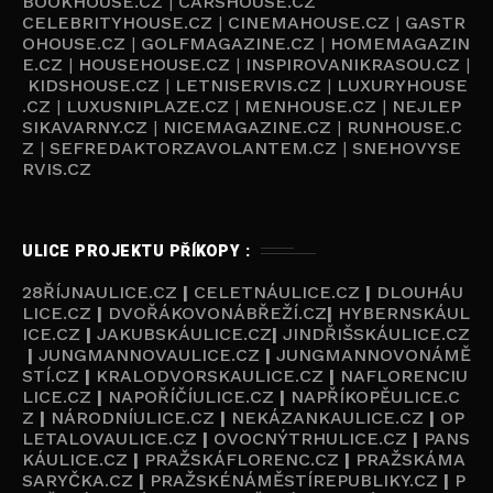
BOOKHOUSE.CZ
|
CARSHOUSE.CZ
CELEBRITYHOUSE.CZ
|
CINEMAHOUSE.CZ
|
GASTR
OHOUSE.CZ
|
GOLFMAGAZINE.CZ
|
HOMEMAGAZIN
E.CZ
|
HOUSEHOUSE.CZ
|
INSPIROVANIKRASOU.CZ
|
KIDSHOUSE.CZ
|
LETNISERVIS.CZ
|
LUXURYHOUSE
.CZ
|
LUXUSNIPLAZE.CZ
|
MENHOUSE.CZ
|
NEJLEP
SIKAVARNY.CZ
|
NICEMAGAZINE.CZ
|
RUNHOUSE.C
Z
|
SEFREDAKTORZAVOLANTEM.CZ
|
SNEHOVYSE
RVIS.CZ
ULICE PROJEKTU PŘÍKOPY :
28ŘÍJNAULICE.CZ
|
CELETNÁULICE.CZ
|
DLOUHÁU
LICE.CZ
|
DVOŘÁKOVONÁBŘEŽÍ.CZ
|
HYBERNSKÁUL
ICE.CZ
|
JAKUBSKÁULICE.CZ
|
JINDŘIŠSKÁULICE.CZ
|
JUNGMANNOVAULICE.CZ
|
JUNGMANNOVONÁMĚ
STÍ.CZ
|
KRALODVORSKAULICE.CZ
|
NAFLORENCIU
LICE.CZ
|
NAPOŘÍČÍULICE.CZ
|
NAPŘÍKOPĚULICE.C
Z
|
NÁRODNÍULICE.CZ
|
NEKÁZANKAULICE.CZ
|
OP
LETALOVAULICE.CZ
|
OVOCNÝTRHULICE.CZ
|
PANS
KÁULICE.CZ
|
PRAŽSKÁFLORENC.CZ
|
PRAŽSKÁMA
SARYČKA.CZ
|
PRAŽSKÉNÁMĚSTÍREPUBLIKY.CZ
|
P