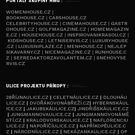
PORTÁLY SKUPINY HMG :
WOMENHOUSE.CZ
|
BOOKHOUSE.CZ
|
CARSHOUSE.CZ
CELEBRITYHOUSE.CZ
|
CINEMAHOUSE.CZ
|
GASTR
OHOUSE.CZ
|
GOLFMAGAZINE.CZ
|
HOMEMAGAZIN
E.CZ
|
HOUSEHOUSE.CZ
|
INSPIROVANIKRASOU.CZ
|
KIDSHOUSE.CZ
|
LETNISERVIS.CZ
|
LUXURYHOUSE
.CZ
|
LUXUSNIPLAZE.CZ
|
MENHOUSE.CZ
|
NEJLEP
SIKAVARNY.CZ
|
NICEMAGAZINE.CZ
|
RUNHOUSE.C
Z
|
SEFREDAKTORZAVOLANTEM.CZ
|
SNEHOVYSE
RVIS.CZ
ULICE PROJEKTU PŘÍKOPY :
28ŘÍJNAULICE.CZ
|
CELETNÁULICE.CZ
|
DLOUHÁU
LICE.CZ
|
DVOŘÁKOVONÁBŘEŽÍ.CZ
|
HYBERNSKÁUL
ICE.CZ
|
JAKUBSKÁULICE.CZ
|
JINDŘIŠSKÁULICE.CZ
|
JUNGMANNOVAULICE.CZ
|
JUNGMANNOVONÁMĚ
STÍ.CZ
|
KRALODVORSKAULICE.CZ
|
NAFLORENCIU
LICE.CZ
|
NAPOŘÍČÍULICE.CZ
|
NAPŘÍKOPĚULICE.C
Z
|
NÁRODNÍULICE.CZ
|
NEKÁZANKAULICE.CZ
|
OP